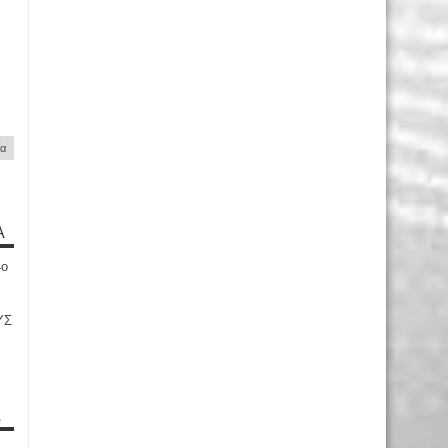
ία
Α
4ο
ΥΣ
Α