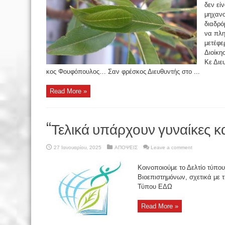
δεν εί
μηχανο
διαδρό
να πλη
μετέφε
Διοίκη
Κε Διε
κος Φουφόπουλος… Σαν φρέσκος Διευθυντής στο ...
Read More »
“Τελικά υπάρχουν γυναίκες κ
27 Ιανουαρίου, 2025
ΑΠΟΨΕΙΣ
Leave a comment
Κοινοποιούμε το Δελτίο τύπο
Βιοεπιστημόνων, σχετικά με 
Τύπου ΕΔΩ
Read More »