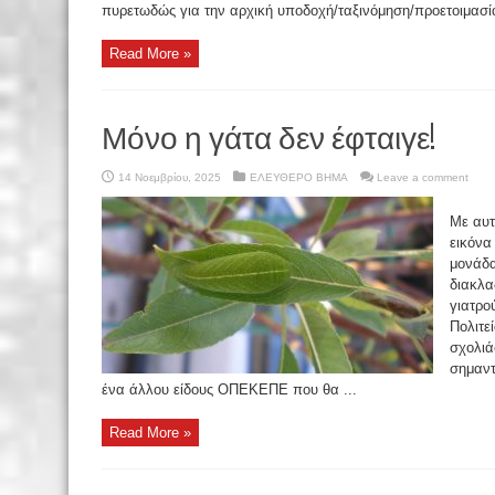
πυρετωδώς για την αρχική υποδοχή/ταξινόμηση/προετοιμασί
Read More »
Μόνο η γάτα δεν έφταιγε!
14 Νοεμβρίου, 2025
ΕΛΕΥΘΕΡΟ ΒΗΜΑ
Leave a comment
Με αυτ
εικόνα
μονάδα
διακλα
γιατρο
Πολιτε
σχολιά
σημαντ
ένα άλλου είδους ΟΠΕΚΕΠΕ που θα ...
Read More »