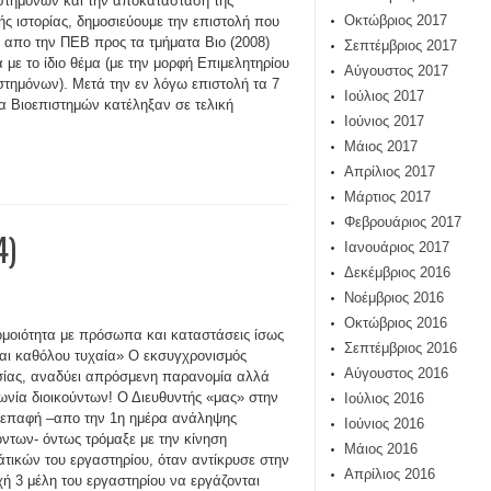
στημόνων και την αποκατάσταση της
Οκτώβριος 2017
ής ιστορίας, δημοσιεύουμε την επιστολή που
 απο την ΠΕΒ προς τα τμήματα Βιο (2008)
Σεπτέμβριος 2017
ά με το ίδιο θέμα (με την μορφή Επιμελητηρίου
Αύγουστος 2017
στημόνων). Μετά την εν λόγω επιστολή τα 7
Ιούλιος 2017
α Βιοεπιστημών κατέληξαν σε τελική
Ιούνιος 2017
Μάιος 2017
Απρίλιος 2017
Μάρτιος 2017
Φεβρουάριος 2017
4)
Ιανουάριος 2017
Δεκέμβριος 2016
Νοέμβριος 2016
Οκτώβριος 2016
ομοιότητα με πρόσωπα και καταστάσεις ίσως
Σεπτέμβριος 2016
ναι καθόλου τυχαία» Ο εκσυγχρονισμός
Αύγουστος 2016
ίας, αναδύει απρόσμενη παρανομία αλλά
ωνία διοικούντων! Ο Διευθυντής «μας» στην
Ιούλιος 2016
 επαφή –απο την 1η ημέρα ανάληψης
Ιούνιος 2016
ντων- όντως τρόμαξε με την κίνηση
Μάιος 2016
άτικών του εργαστηρίου, όταν αντίκρυσε στην
Απρίλιος 2016
ή 3 μέλη του εργαστηρίου να εργάζονται