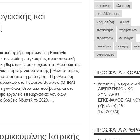
καρκίνος
κλιματική
ειακής και
μεταδιδάκτορας
νοημοσύνη
ομιλία
!
παγκόσμια
περιβάλλον
προστασία
σεμινάριο
συνέδριο
τεχνητή
υγε
ιστική αρχή φαρμάκων στη Βρετανία
υποτροφιες
νε την πρώτη παγκοσμίως πρωτοποριακή
ακή θεραπεία που στοχεύει στη θεραπεία της
οκυτταρικής νόσου και της β-θαλασσαιμίας
ΠΡΌΣΦΑΤΑ ΣΧΌΛΙ
αρτάται από τη μετάγγιση!! Η ρυθμιστική
φαρμάκων στο Ηνωμένο Βασίλειο (MHRA)
Αγγελική Τσέργα
στο
νε γονιδιακή θεραπεία που βασίζεται στο
ΔΙΕΠΙΣΤΗΜΟΝΙΚΟ
όμο εργαλείο επεξεργασίας γονιδίων
ΣΥΝΕΔΡΙΟ
ο βραβείο Νόμπελ το 2020. ...
ΕΓΚΕΦΑΛΟΣ ΚΑΙ ΝΟ
(Υβριδικό) [15-
17/12/2023)
ΠΡΌΣΦΑΤΑ ΆΡΘΡ
ομικευμένης Ιατρικής