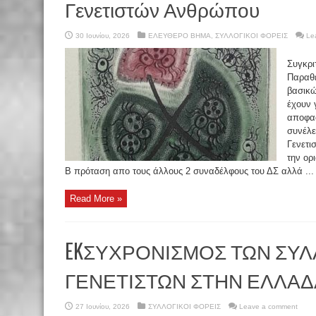
Γενετιστών Ανθρώπου
30 Ιουνίου, 2026
ΕΛΕΥΘΕΡΟ ΒΗΜΑ
,
ΣΥΛΛΟΓΙΚΟΙ ΦΟΡΕΙΣ
Le
Συγκρι
Παραθέ
βασικώ
έχουν 
αποφασ
συνέλε
Γενετι
την ορ
Β πρόταση απο τους άλλους 2 συναδέλφους του ΔΣ αλλά ...
Read More »
EKΣΥΧΡΟΝΙΣΜΟΣ ΤΩΝ ΣΥ
ΓΕΝΕΤΙΣΤΩΝ ΣΤΗΝ ΕΛΛΑΔ
27 Ιουνίου, 2026
ΣΥΛΛΟΓΙΚΟΙ ΦΟΡΕΙΣ
Leave a comment