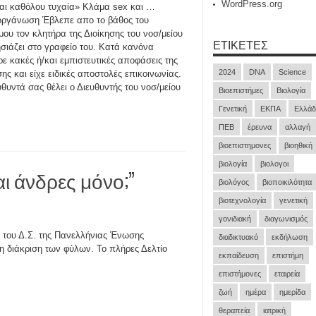
WordPress.org
ναι καθόλου τυχαία» Κλάμα sex και …
ργάνωση Έβλεπε απο το βάθος του
μου τον κλητήρα της Διοίκησης του νοσ/μείου
ΕΤΙΚΈΤΕΣ
σιάζει στο γραφείο του. Κατά κανόνα
ρε κακές ή/και εμπιστευτικές αποφάσεις της
2024
DNA
Science
σης και είχε ειδικές αποστολές επικοινωνίας.
υθυντά σας θέλει ο Διευθυντής του νοσ/μείου
Βιοεπιστήμες
Βιολογία
Γενετική
ΕΚΠΑ
Ελλάδ
ΠΕΒ
έρευνα
αλλαγή
βιοεπιστημονες
βιοηθική
βιολογία
βιολογοι
αι άνδρες μόνο;”
βιολόγος
βιοποικιλότητα
βιοτεχνολογία
γενετική
γονιδιακή
διαγωνισμός
υ του Δ.Σ. της Πανελλήνιας Ένωσης
διαδικτυακό
εκδήλωση
τη διάκριση των φύλων. Το πλήρες Δελτίο
εκπαίδευση
επιστήμη
επιστήμονες
εταιρεία
ζωή
ημέρα
ημερίδα
θεραπεία
ιατρική