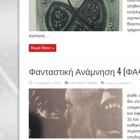
Βιοεπι
αληθιν
εστάλη
σχετικ
Βιοεπι
τμήματ
πρόταση ...
Read More »
Φανταστική Ανάμνηση 4 (ΦΑ
1 Δεκεμβρίου, 2025
ΕΛΕΥΘΕΡΟ ΒΗΜΑ
Leave a comment
(κάθε 
δεν εί
υπηρεσ
και αφ
1η του
καθηκό
περιστ
υποδοχ