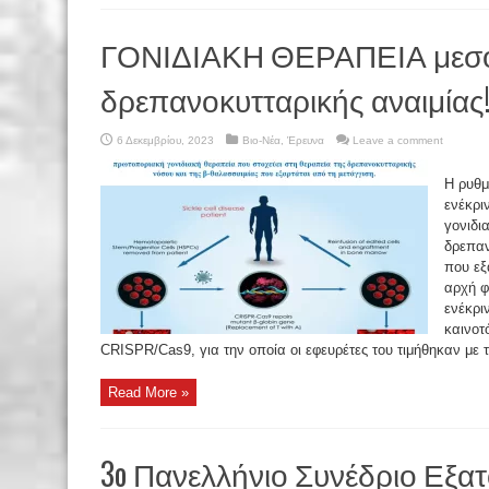
ΓΟΝΙΔΙΑΚΗ ΘΕΡΑΠΕΙΑ μεσογ
δρεπανοκυτταρικής αναιμίας!
6 Δεκεμβρίου, 2023
Βιο-Νέα
,
Έρευνα
Leave a comment
Η ρυθμ
ενέκρι
γονιδι
δρεπαν
που εξ
αρχή 
ενέκρι
καινοτ
CRISPR/Cas9, για την οποία οι εφευρέτες του τιμήθηκαν με τ
Read More »
3o Πανελλήνιο Συνέδριο Εξατ