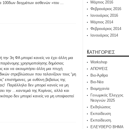
Μάρτιος 2016
α 100δων δειγμάτων ασθενών «του ...
Φεβρουάριος 2016
Ιανουάριος 2016
Μάρτιος 2014
Φεβρουάριος 2014
Ιανουάριος 2014
KΑΤΗΓΟΡΊΕΣ
ή την 3η ΦΑ μπορεί κανείς να έχει άλλη μια
Workshop
 παράνομης χρησιμοποίησης δημόσιας
ς και να ακουμπήσει άλλη μια πτυχή
ΑΠΟΨΕΙΣ
δικών στρεβλώσεων που ταλανίζουν τους “μη
Βιο-Άρθρα
ύς” επιστήμονες, με ευθύνη βεβαίως της
Βιο-Νέα
ίας! Παράλληλα δεν μπορεί κανείς να μη
Βιομηχανία
σει την …καντεμιά της Κορίνας, αλλά και
Γενωμικός Έλεγχος
ικότερο δεν μπορεί κανείς να μη υποψιαστεί
Νεογνών 2025
Εκδηλώσεις
Εκπαίδευση
Εκπαίδευση.
ΕΛΕΥΘΕΡΟ ΒΗΜΑ