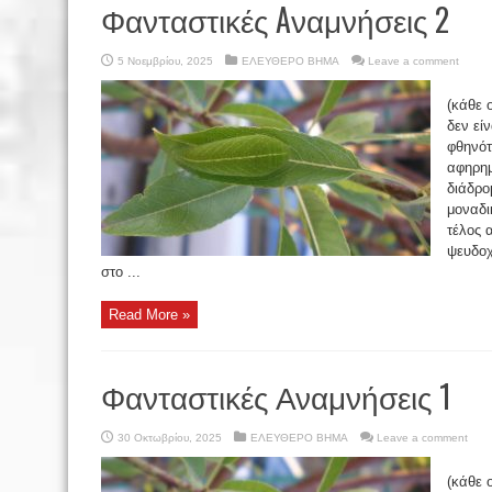
Φανταστικές Aναμνήσεις 2
5 Νοεμβρίου, 2025
ΕΛΕΥΘΕΡΟ ΒΗΜΑ
Leave a comment
(κάθε 
δεν εί
φθηνότ
αφηρημ
διάδρο
μοναδι
τέλος 
ψευδοχ
στο ...
Read More »
Φανταστικές Αναμνήσεις 1
30 Οκτωβρίου, 2025
ΕΛΕΥΘΕΡΟ ΒΗΜΑ
Leave a comment
(κάθε 