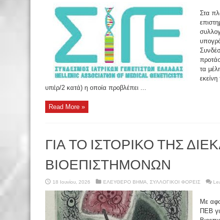
Στα πλ
επιστη
συλλογ
υπογρά
Συνδέσ
προτάσ
τα μέλ
εκείνη
υπέρ/2 κατά) η οποία προβλέπει ...
Read More »
ΓΙΑ ΤΟ ΙΣΤΟΡΙΚΟ ΤΗΣ ΔΙΕ
ΒΙΟΕΠΙΣΤΗΜΟΝΩΝ
18 Ιουνίου, 2026
ΕΛΕΥΘΕΡΟ ΒΗΜΑ
,
ΣΥΛΛΟΓΙΚΟΙ ΦΟΡΕΙΣ
Le
Με αφο
ΠΕΒ γι