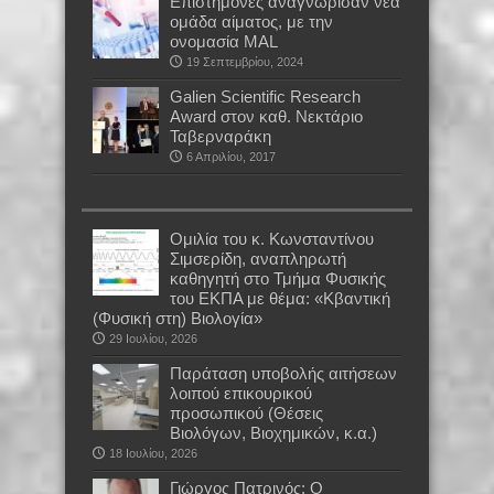
Επιστήμονες αναγνώρισαν νέα
ομάδα αίματος, με την
ονομασία MAL
19 Σεπτεμβρίου, 2024
Galien Scientific Research
Award στον καθ. Νεκτάριο
Ταβερναράκη
6 Απριλίου, 2017
Oμιλία του κ. Κωνσταντίνου
Σιμσερίδη, αναπληρωτή
καθηγητή στο Τμήμα Φυσικής
του ΕΚΠΑ με θέμα: «Κβαντική
(Φυσική στη) Βιολογία»
29 Ιουλίου, 2026
Παράταση υποβολής αιτήσεων
λοιπού επικουρικού
προσωπικού (Θέσεις
Βιολόγων, Βιοχημικών, κ.α.)
18 Ιουλίου, 2026
Γιώργος Πατρινός: Ο