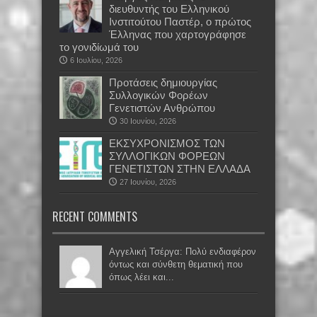
διευθυντής του Ελληνικού
Ινστιτούτου Παστέρ, ο πρώτος
Έλληνας που χαρτογράφησε
το γονιδίωμά του
6 Ιουλίου, 2026
Προτάσεις δημιουργίας
Συλλογικών Φορέων
Γενετιστών Ανθρώπου
30 Ιουνίου, 2026
EKΣΥΧΡΟΝΙΣΜΟΣ ΤΩΝ
ΣΥΛΛΟΓΙΚΩΝ ΦΟΡΕΩΝ
ΓΕΝΕΤΙΣΤΩΝ ΣΤΗΝ ΕΛΛΑΔΑ
27 Ιουνίου, 2026
RECENT COMMENTS
Αγγελική Τσέργα: Πολύ ενδιαφέρον
όντως και σύνθετη θεματική που
όπως λέει και...