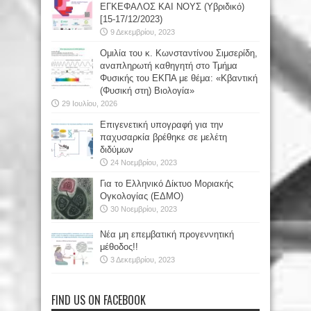
ΕΓΚΕΦΑΛΟΣ ΚΑΙ ΝΟΥΣ (Υβριδικό)
[15-17/12/2023)
9 Δεκεμβρίου, 2023
Oμιλία του κ. Κωνσταντίνου Σιμσερίδη,
αναπληρωτή καθηγητή στο Τμήμα
Φυσικής του ΕΚΠΑ με θέμα: «Κβαντική
(Φυσική στη) Βιολογία»
29 Ιουλίου, 2026
Επιγενετική υπογραφή για την
παχυσαρκία βρέθηκε σε μελέτη
διδύμων
24 Νοεμβρίου, 2023
Για το Ελληνικό Δίκτυο Μοριακής
Ογκολογίας (ΕΔΜΟ)
30 Νοεμβρίου, 2023
Νέα μη επεμβατική προγεννητική
μέθοδος!!
3 Δεκεμβρίου, 2023
FIND US ON FACEBOOK