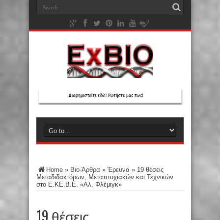
Home
»
Βιο-Άρθρα
»
Έρευνα
»
19 θέσεις
Μεταδιδακτόρων, Μεταπτυχιακών και Τεχνικών
στο Ε.ΚΕ.Β.Ε. «Αλ. Φλέμιγκ»
19 θέσεις