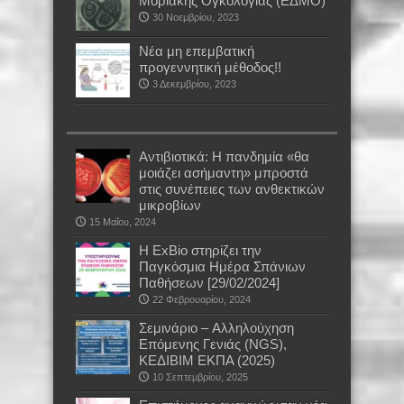
Μοριακής Ογκολογίας (ΕΔΜΟ)
30 Νοεμβρίου, 2023
Νέα μη επεμβατική
προγεννητική μέθοδος!!
3 Δεκεμβρίου, 2023
Αντιβιοτικά: Η πανδημία «θα
μοιάζει ασήμαντη» μπροστά
στις συνέπειες των ανθεκτικών
μικροβίων
15 Μαΐου, 2024
Η ExBio στηρίζει την
Παγκόσμια Ημέρα Σπάνιων
Παθήσεων [29/02/2024]
22 Φεβρουαρίου, 2024
Σεμινάριο – Αλληλούχηση
Επόμενης Γενιάς (NGS),
ΚΕΔΙΒΙΜ ΕΚΠΑ (2025)
10 Σεπτεμβρίου, 2025