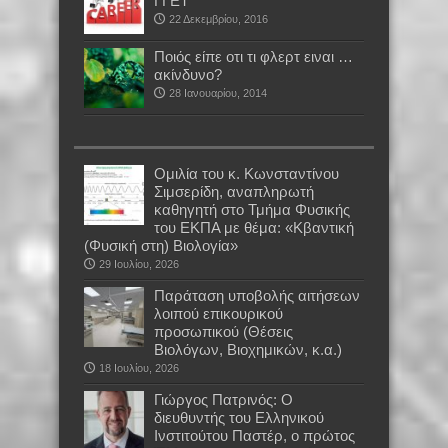
ΓΓΕΤ
22 Δεκεμβρίου, 2016
Ποιός είπε οτι τι φλερτ ειναι …
ακίνδυνο?
28 Ιανουαρίου, 2014
Oμιλία του κ. Κωνσταντίνου
Σιμσερίδη, αναπληρωτή
καθηγητή στο Τμήμα Φυσικής
του ΕΚΠΑ με θέμα: «Κβαντική
(Φυσική στη) Βιολογία»
29 Ιουλίου, 2026
Παράταση υποβολής αιτήσεων
λοιπού επικουρικού
προσωπικού (Θέσεις
Βιολόγων, Βιοχημικών, κ.α.)
18 Ιουλίου, 2026
Γιώργος Πατρινός: Ο
διευθυντής του Ελληνικού
Ινστιτούτου Παστέρ, ο πρώτος