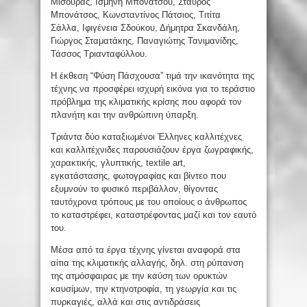
Μισούρας, Ισμήνη Μπονάτσου, Σταύρος
Μπονάτσος, Κωνσταντίνος Πάτσιος, Τιτίτα
Σάλλα, Ιφιγένεια Σδούκου, Δήμητρα Σκανδάλη,
Γιώργος Σταματάκης, Παναγιώτης Τανιμανίδης,
Τάσσος Τριανταφύλλου.
Η έκθεση “Φύση Πάσχουσα” τιμά την ικανότητα της
τέχνης να προσφέρει ισχυρή εικόνα για το τεράστιο
πρόβλημα της κλιματικής κρίσης που αφορά τον
πλανήτη και την ανθρώπινη ύπαρξη.
Τριάντα δύο καταξιωμένοι Έλληνες καλλιτέχνες
και καλλιτέχνιδες παρουσιάζουν έργα ζωγραφικής,
χαρακτικής, γλυπτικής, textile art,
εγκατάστασης, φωτογραφίας και βίντεο που
εξυμνούν το φυσικό περιβάλλον, θίγοντας
ταυτόχρονα τρόπους με του οποίους ο άνθρωπος
το καταστρέφει, καταστρέφοντας μαζί και τον εαυτό
του.
Μέσα από τα έργα τέχνης γίνεται αναφορά στα
αίτια της κλιματικής αλλαγής, δηλ. στη ρύπανση
της ατμόσφαιρας με την καύση των ορυκτών
καυσίμων, την κτηνοτροφία, τη γεωργία και τις
πυρκαγιές, αλλά και στις αντιδράσεις