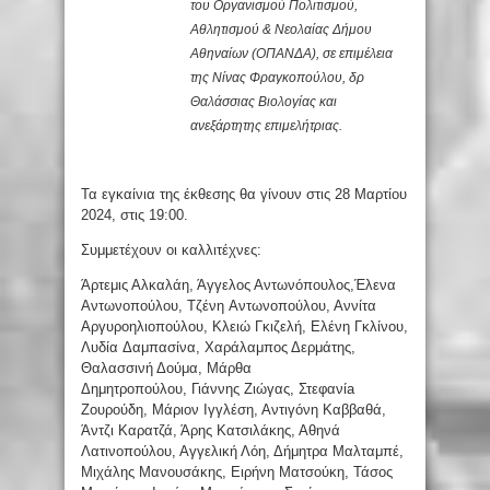
του Οργανισμού Πολιτισμού,
Αθλητισμού & Νεολαίας Δήμου
Αθηναίων (ΟΠΑΝΔΑ), σε επιμέλεια
της Νίνας Φραγκοπούλου, δρ
Θαλάσσιας Βιολογίας και
ανεξάρτητης επιμελήτριας.
Τα εγκαίνια της έκθεσης θα γίνουν στις 28 Μαρτίου
2024, στις 19:00.
Συμμετέχουν οι καλλιτέχνες:
Άρτεμις Αλκαλάη, Άγγελος Αντωνόπουλος,Έλενα
Αντωνοπούλου, Τζένη Αντωνοπούλου, Αννίτα
Αργυροηλιοπούλου, Κλειώ Γκιζελή, Ελένη Γκλίνου,
Λυδία Δαμπασίνα, Χαράλαμπος Δερμάτης,
Θαλασσινή Δούμα, Μάρθα
Δημητροπούλου, Γιάννης Ζιώγας, Στεφανίa
Ζουρούδη, Μάριον Ιγγλέση, Αντιγόνη Καββαθά,
Άντζι Καρατζά, Άρης Κατσιλάκης, Αθηνά
Λατινοπούλου, Αγγελική Λόη, Δήμητρα Μαλταμπέ,
Μιχάλης Μανουσάκης, Ειρήνη Ματσούκη, Τάσος