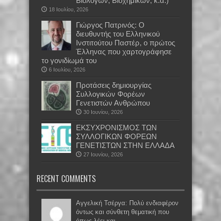
Βιολόγων, Βιοχημικών, κ.α.)
18 Ιουλίου, 2026
Γιώργος Πατρινός: Ο
διευθυντής του Ελληνικού
Ινστιτούτου Παστέρ, ο πρώτος
Έλληνας που χαρτογράφησε
το γονιδίωμά του
6 Ιουλίου, 2026
Προτάσεις δημιουργίας
Συλλογικών Φορέων
Γενετιστών Ανθρώπου
30 Ιουνίου, 2026
EKΣΥΧΡΟΝΙΣΜΟΣ ΤΩΝ
ΣΥΛΛΟΓΙΚΩΝ ΦΟΡΕΩΝ
ΓΕΝΕΤΙΣΤΩΝ ΣΤΗΝ ΕΛΛΑΔΑ
27 Ιουνίου, 2026
RECENT COMMENTS
Αγγελική Τσέργα: Πολύ ενδιαφέρον
όντως και σύνθετη θεματική που
όπως λέει και...