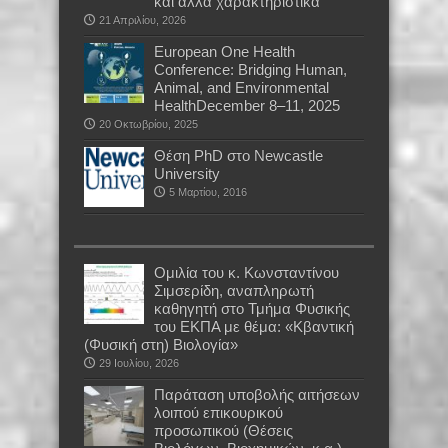
και άλλα χαρακτηριστικά
21 Απριλίου, 2026
European One Health
Conference: Bridging Human,
Animal, and Environmental
HealthDecember 8–11, 2025
20 Οκτωβρίου, 2025
Θέση PhD στο Newcastle
University
5 Μαρτίου, 2016
Oμιλία του κ. Κωνσταντίνου
Σιμσερίδη, αναπληρωτή
καθηγητή στο Τμήμα Φυσικής
του ΕΚΠΑ με θέμα: «Κβαντική
(Φυσική στη) Βιολογία»
29 Ιουλίου, 2026
Παράταση υποβολής αιτήσεων
λοιπού επικουρικού
προσωπικού (Θέσεις