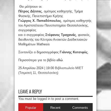
Θα μιλήσουν οι:
Πέτρος Δήτσας
, ομότιμος καθηγητής, Τμήμα
Φυσικής, Πανεπιστήμιο Κρήτης
Γιώργος Χ. Παπαδόπουλος
, ομότιμος καθηγητής
του Αριστοτέλειου Πανεπιστημίου Θεσσαλονίκης,
συγγραφέας
και ο συγγραφέας
Στέφανος Τραχανάς
, φυσικός,
διευθυντής του Κέντρου Ανοικτών Διαδικτυακών
Μαθημάτων Μathesis
Συντονίζει ο δημοσιογράφος
Γιάννης Κοτσιφός
.
Περισσότερα για το βιβλίο
εδώ
.
25 Απριλίου 2024 | 19:00
Βιβλιοπωλείο ΜΙΕΤ
(Τσιμισκή 11, Θεσσαλονίκη)
LEAVE A REPLY
You must be
logged in
to post a comment.
Popular
Recent
Comments